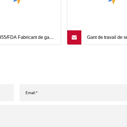
55/FDA Fabricant de gants
Gant de travail de s
nitrile sans poudre/gants de
cuir fendu de vache
urité jetables/gants de
soudure industrielle
ail à des fins
icales/industrielles/ménagères/alimentaires