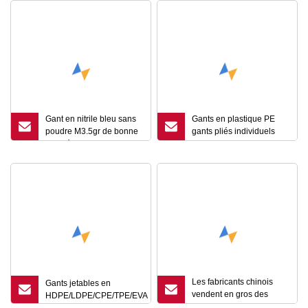
Gant en nitrile bleu sans
Gants en plastique PE
poudre M3.5gr de bonne
gants pliés individuels
qualité
jetables pour la teinture
des cheveux avec CE
Les fabricants chinois
Gants jetables en
vendent en gros des
HDPE/LDPE/CPE/TPE/EVA
gants jetables en PE pour