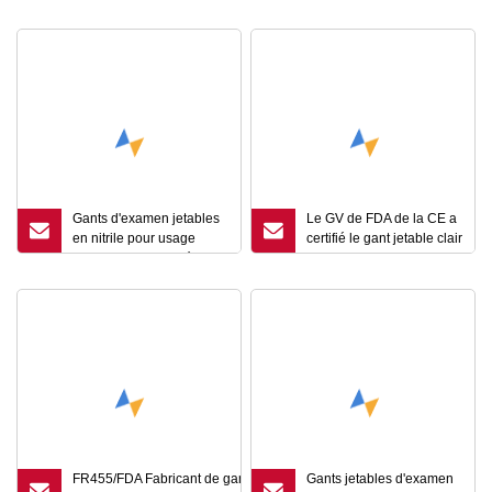
la cuisine
Gants d'examen jetables
Le GV de FDA de la CE a
en nitrile pour usage
certifié le gant jetable clair
domestique, poudrés et
de vinyle de
sans poudre
transformation des
denrées alimentaires des
produits alimentaires
sans poudre
FR455/FDA Fabricant de gants en nitrile sans
Gants jetables d'examen