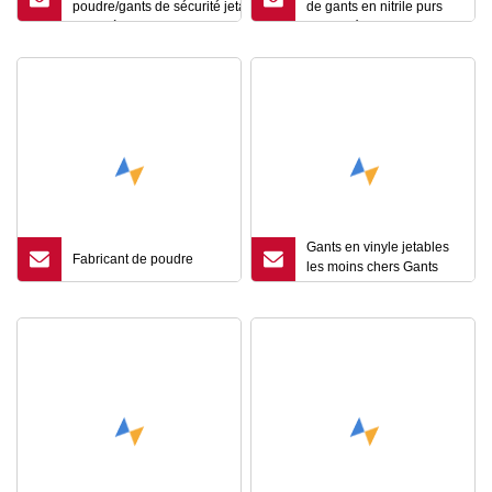
poudre/gants de sécurité jetables/gants de
de gants en nitrile purs
travail à des fins
bleus d'écran tactile de
médicales/industrielles/ménagères/alimentaires
preuve de l'eau
Gants en vinyle jetables
Fabricant de poudre
les moins chers Gants
d'examen de couleur
claire Gants à main Gants
jetables en PVC / PE sans
poudre Gant en latex
Gant en nitrile Chine
Guangzhou