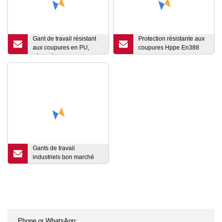
Gant de travail résistant
Protection résistante aux
aux coupures en PU,
coupures Hppe En388
sécurité de travail
4X42D ANSI A5 CE
mécanique sans couture
Travail de protection du
13G pour le travail
travail Travail de la
industriel
construction industrielle
Gants de sécurité anti-
coupure
Gants de travail
industriels bon marché
enduits de latex, gants de
protection en nitrile de
sécurité