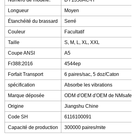
Longueur
Moyen
Étanchéité du brassard
Serré
Couleur
Facultatif
Taille
S, M, L, XL, XXL
Coupe ANSI
A5
Fr388:2016
4544ep
Forfait Transport
6 paires/sac, 5 doz/Caton
spécification
Absorbe les vibrations
Marque déposée
ODM d'OEM d'OEM de NMsafety
Origine
Jiangshu Chine
Code SH
6116100091
Capacité de production
300000 paires/mite