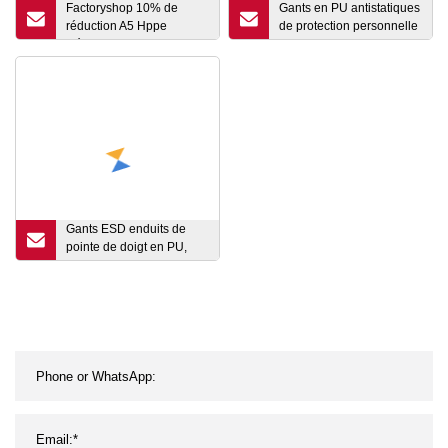
Factoryshop 10% de
Gants en PU antistatiques
réduction A5 Hppe
de protection personnelle
Résistant aux coupures
enduits de PU gris pour le
Protection contre les
gant de sécurité de
chocs TPR Sécurité au
jardinage
travail Antidérapant /
Vibration Nitrile Sandy
Palm Enduit Gants pour
écran tactile
Gants ESD enduits de
pointe de doigt en PU,
assemblage antistatique
flexible, bon marché,
vente en gros