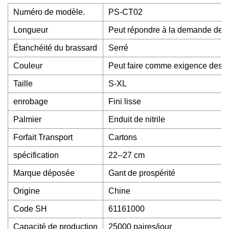
Numéro de modèle.
PS-CT02
Longueur
Peut répondre à la demande des 
Étanchéité du brassard
Serré
Couleur
Peut faire comme exigence des c
Taille
S-XL
enrobage
Fini lisse
Palmier
Enduit de nitrile
Forfait Transport
Cartons
spécification
22--27 cm
Marque déposée
Gant de prospérité
Origine
Chine
Code SH
61161000
Capacité de production
25000 paires/jour