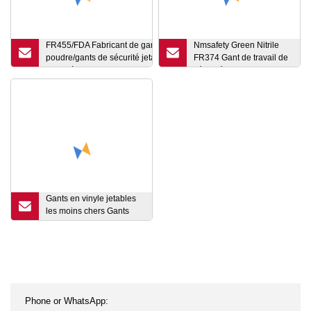
FR455/FDA Fabricant de gants en nitrile sans
Nmsafety Green Nitrile
poudre/gants de sécurité jetables/gants de
FR374 Gant de travail de
travail à des fins
sécurité industrielle
médicales/industrielles/ménagères/alimentaires
chimique
Gants en vinyle jetables
les moins chers Gants
d'examen de couleur
claire Gants à main Gants
jetables en PVC / PE sans
poudre Gant en latex
Gant en nitrile Chine
Guangzhou