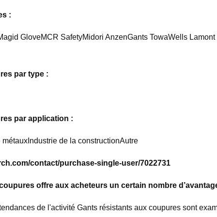
s :
gid GloveMCR SafetyMidori AnzenGants TowaWells Lamont 
es par type :
es par application :
 métauxIndustrie de la constructionAutre
arch.com/contact/purchase-single-user/7022731
coupures offre aux acheteurs un certain nombre d’avantages
es tendances de l'activité Gants résistants aux coupures sont ex