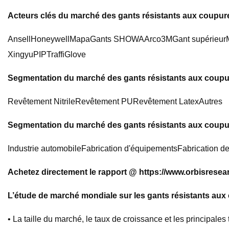
Acteurs clés du marché des gants résistants aux coupure
AnsellHoneywellMapaGants SHOWAArco3MGant supérieurMa
XingyuPIPTraffiGlove
Segmentation du marché des gants résistants aux coupur
Revêtement NitrileRevêtement PURevêtement LatexAutres
Segmentation du marché des gants résistants aux coupur
Industrie automobileFabrication d'équipementsFabrication de
Achetez directement le rapport @ https://www.orbisrese
L’étude de marché mondiale sur les gants résistants aux 
• La taille du marché, le taux de croissance et les principal